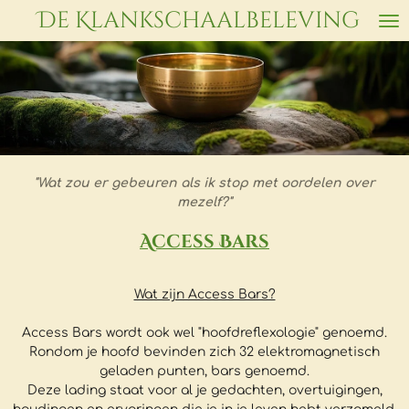
De Klankschaalbeleving
Ga
direct
naar
de
hoofdinhoud
"Wat zou er gebeuren als ik stop met oordelen over
mezelf?"
Access Bars
Wat zijn Access Bars?
Access Bars wordt ook wel "hoofdreflexologie" genoemd.
Rondom je hoofd bevinden zich 32 elektromagnetisch
geladen punten, bars genoemd.
Deze lading staat voor al je gedachten, overtuigingen,