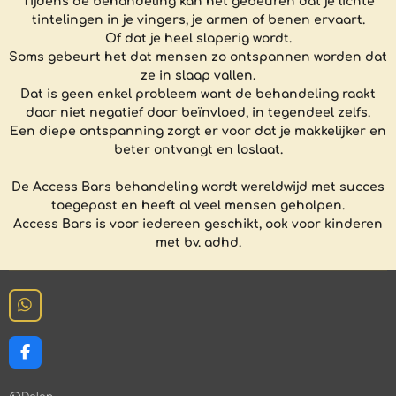
Tijdens de behandeling kan het gebeuren dat je lichte
tintelingen in je vingers, je armen of benen ervaart.
Of dat je heel slaperig wordt.
Soms gebeurt het dat mensen zo ontspannen worden dat
ze in slaap vallen.
Dat is geen enkel probleem want de behandeling raakt
daar niet negatief door beïnvloed, in tegendeel zelfs.
Een diepe ontspanning zorgt er voor dat je makkelijker en
beter ontvangt en loslaat.
De Access Bars behandeling wordt wereldwijd met succes
toegepast en heeft al veel mensen geholpen.
Access Bars is voor iedereen geschikt, ook voor kinderen
met bv. adhd.
W
h
a
t
F
s
a
A
c
p